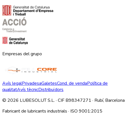
Empresas del grupo
Avís legal
Privadesa
Galetes
Cond. de venda
Política de
qualitat
Avís tècnic
Distribuïdors
©
2026
LUBESOLUT S.L. · CIF B98347271 · Rubí, Barcelona
Fabricant de lubricants industrials · ISO 9001:2015
Descargar índice técnico interno