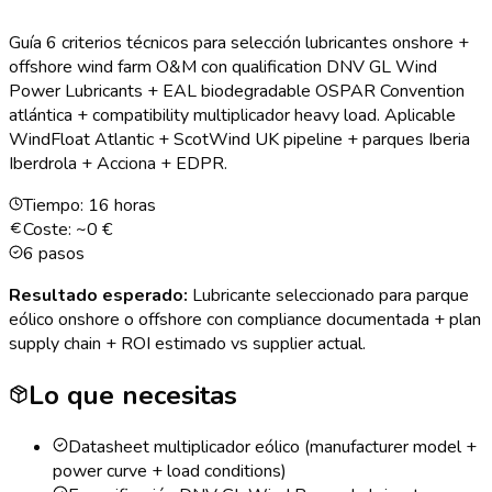
Guía 6 criterios técnicos para selección lubricantes onshore +
offshore wind farm O&M con qualification DNV GL Wind
Power Lubricants + EAL biodegradable OSPAR Convention
atlántica + compatibility multiplicador heavy load. Aplicable
WindFloat Atlantic + ScotWind UK pipeline + parques Iberia
Iberdrola + Acciona + EDPR.
Tiempo:
16 horas
Coste: ~
0
€
6
pasos
Resultado esperado:
Lubricante seleccionado para parque
eólico onshore o offshore con compliance documentada + plan
supply chain + ROI estimado vs supplier actual.
Lo que necesitas
Datasheet multiplicador eólico (manufacturer model +
power curve + load conditions)