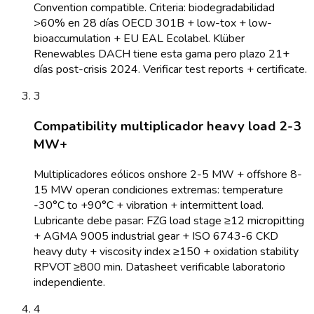
Convention compatible. Criteria: biodegradabilidad
>60% en 28 días OECD 301B + low-tox + low-
bioaccumulation + EU EAL Ecolabel. Klüber
Renewables DACH tiene esta gama pero plazo 21+
días post-crisis 2024. Verificar test reports + certificate.
3
Compatibility multiplicador heavy load 2-3
MW+
Multiplicadores eólicos onshore 2-5 MW + offshore 8-
15 MW operan condiciones extremas: temperature
-30°C to +90°C + vibration + intermittent load.
Lubricante debe pasar: FZG load stage ≥12 micropitting
+ AGMA 9005 industrial gear + ISO 6743-6 CKD
heavy duty + viscosity index ≥150 + oxidation stability
RPVOT ≥800 min. Datasheet verificable laboratorio
independiente.
4