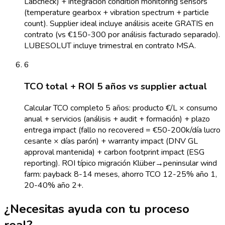
Labcheck) + integración condition monitoring sensors
(temperature gearbox + vibration spectrum + particle
count). Supplier ideal incluye análisis aceite GRATIS en
contrato (vs €150-300 por análisis facturado separado).
LUBESOLUT incluye trimestral en contrato MSA.
6
TCO total + ROI 5 años vs supplier actual
Calcular TCO completo 5 años: producto €/L × consumo
anual + servicios (análisis + audit + formación) + plazo
entrega impact (fallo no recovered = €50-200k/día lucro
cesante × días parón) + warranty impact (DNV GL
approval mantenida) + carbon footprint impact (ESG
reporting). ROI típico migración Klüber→peninsular wind
farm: payback 8-14 meses, ahorro TCO 12-25% año 1,
20-40% año 2+.
¿Necesitas ayuda con tu proceso
real?