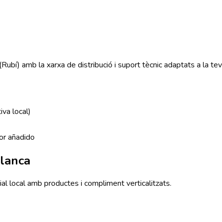
(Rubí) amb la xarxa de distribució i suport tècnic adaptats a la te
va local)
or añadido
lanca
ial local amb productes i compliment verticalitzats.