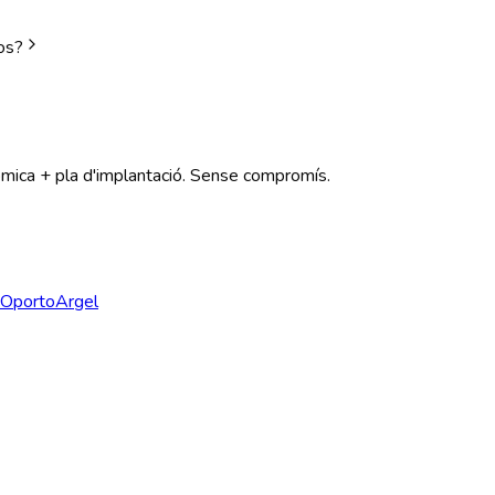
os?
òmica + pla d'implantació. Sense compromís.
Oporto
Argel