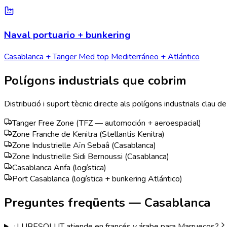
Naval portuario + bunkering
Casablanca + Tanger Med top Mediterráneo + Atlántico
Polígons industrials que cobrim
Distribució i suport tècnic directe als polígons industrials clau d
Tanger Free Zone (TFZ — automoción + aeroespacial)
Zone Franche de Kenitra (Stellantis Kenitra)
Zone Industrielle Aïn Sebaâ (Casablanca)
Zone Industrielle Sidi Bernoussi (Casablanca)
Casablanca Anfa (logística)
Port Casablanca (logística + bunkering Atlántico)
Preguntes freqüents —
Casablanca
¿LUBESOLUT atiende en francés y árabe para Marruecos?