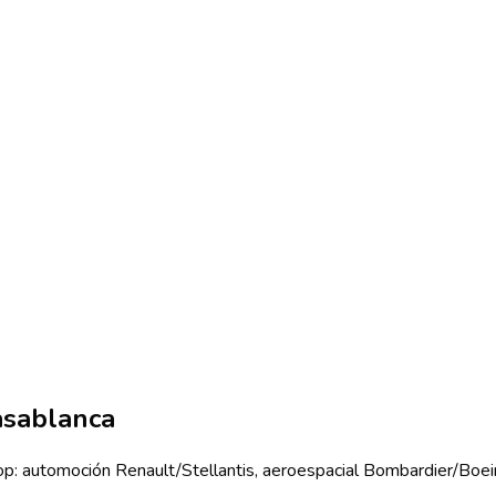
sablanca
s top: automoción Renault/Stellantis, aeroespacial Bombardier/