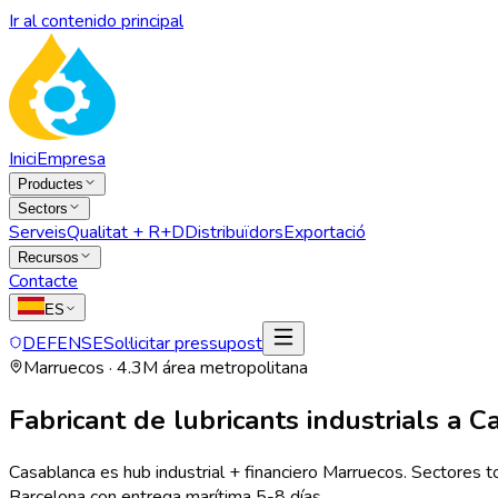
Ir al contenido principal
Inici
Empresa
Productes
Sectors
Serveis
Qualitat + R+D
Distribuïdors
Exportació
Recursos
Contacte
ES
DEFENSE
Sol·licitar pressupost
Marruecos · 4.3M área metropolitana
Fabricant de lubricants industrials a
Ca
Casablanca es hub industrial + financiero Marruecos. Sectore
Barcelona con entrega marítima 5-8 días.