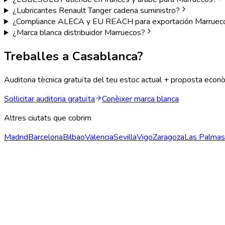
¿Lubricantes Renault Tanger cadena suministro?
¿Compliance ALECA y EU REACH para exportación Marruec
¿Marca blanca distribuidor Marruecos?
Treballes a
Casablanca
?
Auditoria tècnica gratuïta del teu estoc actual + proposta econ
Sol·licitar auditoria gratuïta
Conèixer marca blanca
Altres ciutats que cobrim
Madrid
Barcelona
Bilbao
Valencia
Sevilla
Vigo
Zaragoza
Las Palmas