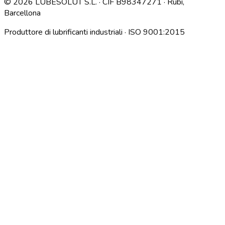
©
2026
LUBESOLUT S.L. · CIF B98347271 · Rubí,
Barcellona
Produttore di lubrificanti industriali · ISO 9001:2015
Descargar índice técnico interno