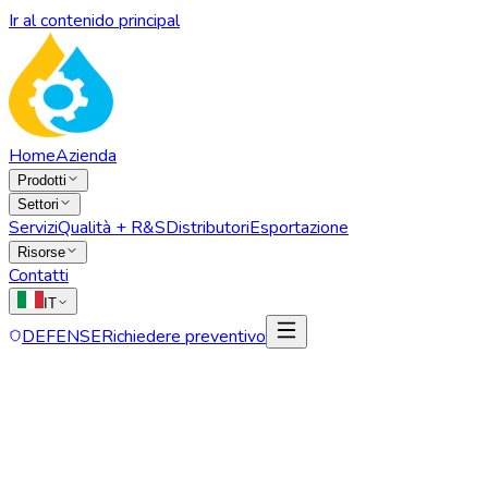
Ir al contenido principal
Home
Azienda
Prodotti
Settori
Servizi
Qualità + R&S
Distributori
Esportazione
Risorse
Contatti
IT
DEFENSE
Richiedere preventivo