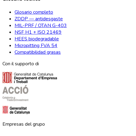
Glosario completo
ZDDP — antidesgaste
MIL-PRF / OTAN G-403
NSF H1 + ISO 21469
HEES biodegradable
Micropitting FVA 54
Compatibilidad grasas
Con il supporto di
Empresas del grupo