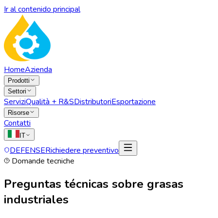
Ir al contenido principal
Home
Azienda
Prodotti
Settori
Servizi
Qualità + R&S
Distributori
Esportazione
Risorse
Contatti
IT
DEFENSE
Richiedere preventivo
Domande tecniche
Preguntas técnicas sobre grasas
industriales