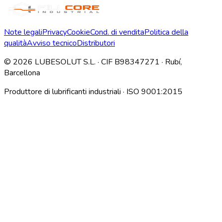
Note legali
Privacy
Cookie
Cond. di vendita
Politica della
qualità
Avviso tecnico
Distributori
©
2026
LUBESOLUT S.L. · CIF B98347271 · Rubí,
Barcellona
Produttore di lubrificanti industriali · ISO 9001:2015
Descargar índice técnico interno