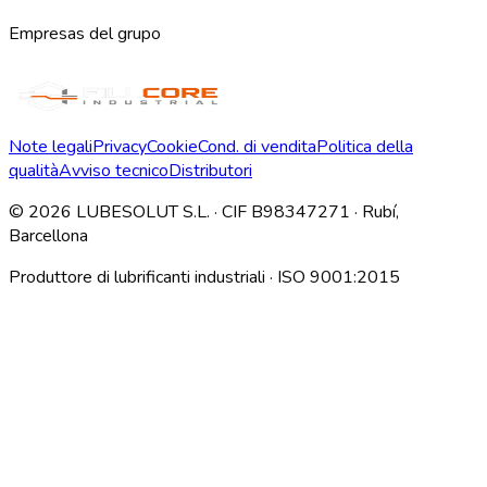
Empresas del grupo
Note legali
Privacy
Cookie
Cond. di vendita
Politica della
qualità
Avviso tecnico
Distributori
©
2026
LUBESOLUT S.L. · CIF B98347271 · Rubí,
Barcellona
Produttore di lubrificanti industriali · ISO 9001:2015
Descargar índice técnico interno