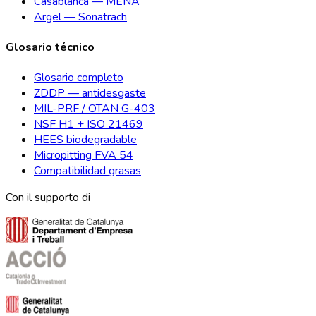
Casablanca — MENA
Argel — Sonatrach
Glosario técnico
Glosario completo
ZDDP — antidesgaste
MIL-PRF / OTAN G-403
NSF H1 + ISO 21469
HEES biodegradable
Micropitting FVA 54
Compatibilidad grasas
Con il supporto di