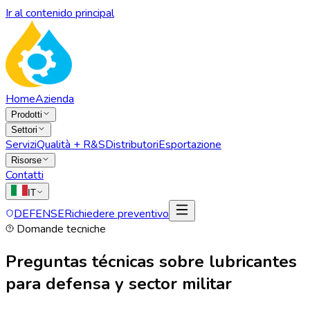
Ir al contenido principal
Home
Azienda
Prodotti
Settori
Servizi
Qualità + R&S
Distributori
Esportazione
Risorse
Contatti
IT
DEFENSE
Richiedere preventivo
Domande tecniche
Preguntas técnicas sobre lubricantes
para defensa y sector militar