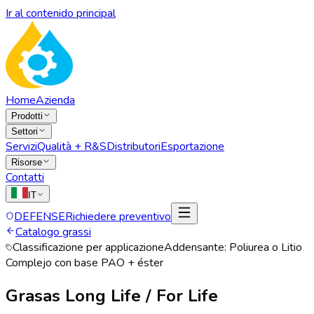
Ir al contenido principal
Home
Azienda
Prodotti
Settori
Servizi
Qualità + R&S
Distributori
Esportazione
Risorse
Contatti
IT
DEFENSE
Richiedere preventivo
Catalogo grassi
Classificazione per applicazione
Addensante:
Poliurea o Litio
Complejo con base PAO + éster
Grasas Long Life / For Life