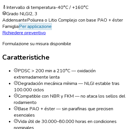
Intervallo di temperatura
-40
°C / +
160
°C
Grado NLGI
2, 3
Addensante
Poliurea o Litio Complejo con base PAO + éster
Famiglia
Per applicazione
Richiedere preventivo
Formulazione su misura disponibile
Caratteristiche
PDSC > 200 min a 210°C — oxidación
extremadamente lenta
Degradación mecánica mínima — NLGI estable tras
100.000 ciclos
Compatible con NBR y FKM — no ataca los sellos del
rodamiento
Base PAO + éster — sin parafinas que precisen
esenciales
Vida útil de 30.000–80.000 horas en condiciones
nominales