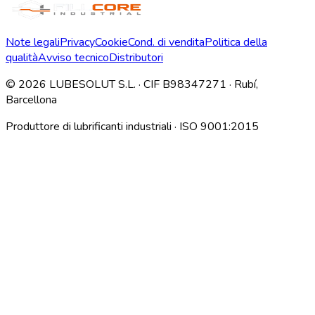
Note legali
Privacy
Cookie
Cond. di vendita
Politica della
qualità
Avviso tecnico
Distributori
©
2026
LUBESOLUT S.L. · CIF B98347271 · Rubí,
Barcellona
Produttore di lubrificanti industriali · ISO 9001:2015
Descargar índice técnico interno