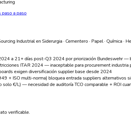
acturing
s paso a paso
urcing Industrial
en
Siderurgia · Cementero · Papel · Química · 
024 a 21+ días post-Q3 2024 por priorización Bundeswehr — bl
stricciones ITAR 2024 — inaceptable para procurement industria
t boards exigen diversificación supplier base desde 2024
9 + ISO multi-norma) bloquea entrada suppliers alternativos si
no solo €/L) — necesidad de auditoría TCO comparable + ROI cuan
to verificable.