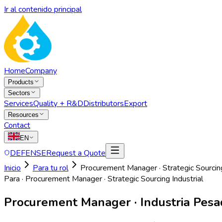
Ir al contenido principal
Home
Company
Products
Sectors
Services
Quality + R&D
Distributors
Export
Resources
Contact
EN
DEFENSE
Request a Quote
Inicio
Para tu rol
Procurement Manager · Strategic Sourcing
Para ·
Procurement Manager · Strategic Sourcing Industrial
Procurement Manager · Industria Pesad