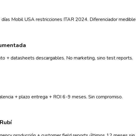
días Mobil USA restricciones ITAR 2024. Diferenciador medible 
cumentada
nto + datasheets descargables. No marketing, sino test reports.
lencia + plazo entrega + ROI 6-9 meses. Sin compromiso.
 Rubí
gency producción + customer field reports últimos 12 meses sin 