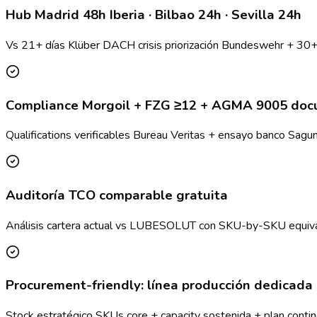
Hub Madrid 48h Iberia · Bilbao 24h · Sevilla 24h
Vs 21+ días Klüber DACH crisis priorización Bundeswehr + 30+ 
Compliance Morgoil + FZG ≥12 + AGMA 9005 do
Qualifications verificables Bureau Veritas + ensayo banco Sagu
Auditoría TCO comparable gratuita
Análisis cartera actual vs LUBESOLUT con SKU-by-SKU equiva
Procurement-friendly: línea producción dedicada
Stock estratégico SKUs core + capacity sostenida + plan contin