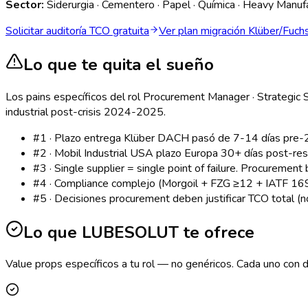
Sector:
Siderurgia · Cementero · Papel · Química · Heavy Manuf
Solicitar auditoría TCO gratuita
Ver plan migración Klüber/Fuch
Lo que te quita el sueño
Los pains específicos del rol
Procurement Manager · Strategic So
industrial post-crisis 2024-2025.
#
1
·
Plazo entrega Klüber DACH pasó de 7-14 días pre-2
#
2
·
Mobil Industrial USA plazo Europa 30+ días post-re
#
3
·
Single supplier = single point of failure. Procuremen
#
4
·
Compliance complejo (Morgoil + FZG ≥12 + IATF 1694
#
5
·
Decisiones procurement deben justificar TCO total (
Lo que LUBESOLUT te ofrece
Value props específicos a tu rol — no genéricos. Cada uno con da