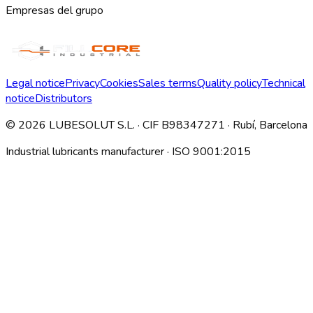
Empresas del grupo
Legal notice
Privacy
Cookies
Sales terms
Quality policy
Technical
notice
Distributors
©
2026
LUBESOLUT S.L. · CIF B98347271 · Rubí, Barcelona
Industrial lubricants manufacturer · ISO 9001:2015
Descargar índice técnico interno