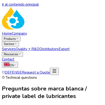
Ir al contenido principal
Home
Company
Products
Sectors
Services
Quality + R&D
Distributors
Export
Resources
Contact
EN
DEFENSE
Request a Quote
Technical questions
Preguntas sobre marca blanca /
private label de lubricantes