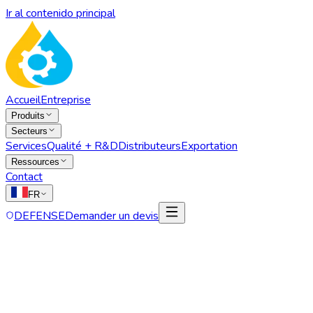
Ir al contenido principal
Accueil
Entreprise
Produits
Secteurs
Services
Qualité + R&D
Distributeurs
Exportation
Ressources
Contact
FR
DEFENSE
Demander un devis