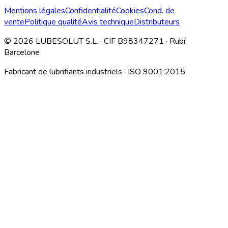
Mentions légales
Confidentialité
Cookies
Cond. de
vente
Politique qualité
Avis technique
Distributeurs
©
2026
LUBESOLUT S.L. · CIF B98347271 · Rubí,
Barcelone
Fabricant de lubrifiants industriels · ISO 9001:2015
Descargar índice técnico interno