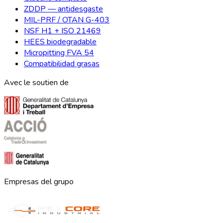
ZDDP — antidesgaste
MIL-PRF / OTAN G-403
NSF H1 + ISO 21469
HEES biodegradable
Micropitting FVA 54
Compatibilidad grasas
Avec le soutien de
Empresas del grupo