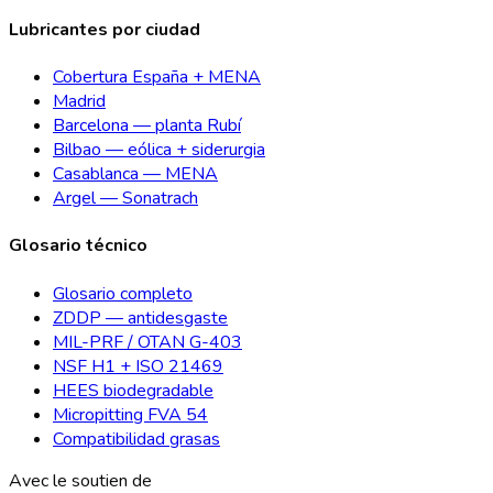
Lubricantes por ciudad
Cobertura España + MENA
Madrid
Barcelona — planta Rubí
Bilbao — eólica + siderurgia
Casablanca — MENA
Argel — Sonatrach
Glosario técnico
Glosario completo
ZDDP — antidesgaste
MIL-PRF / OTAN G-403
NSF H1 + ISO 21469
HEES biodegradable
Micropitting FVA 54
Compatibilidad grasas
Avec le soutien de