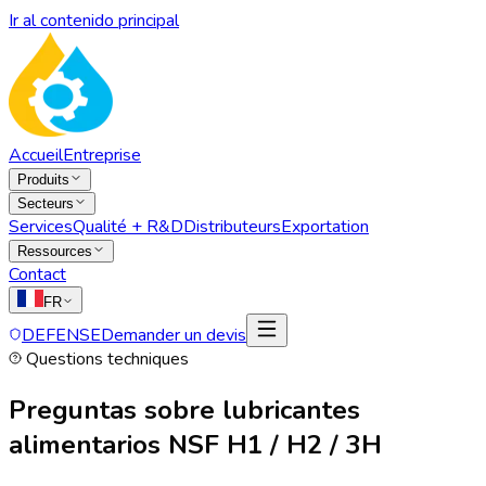
Ir al contenido principal
Accueil
Entreprise
Produits
Secteurs
Services
Qualité + R&D
Distributeurs
Exportation
Ressources
Contact
FR
DEFENSE
Demander un devis
Questions techniques
Preguntas sobre lubricantes
alimentarios NSF H1 / H2 / 3H