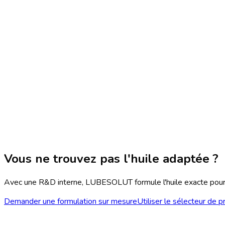
-20
°C / +
60
°C
ISO VG 46
…
Base synthétique PAO
-55
°C / +
300
°C
50
…
Vous ne trouvez pas l'huile adaptée ?
Avec une R&D interne, LUBESOLUT formule l'huile exacte pour v
Demander une formulation sur mesure
Utiliser le sélecteur de p