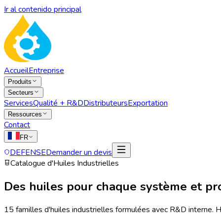
Ir al contenido principal
Accueil
Entreprise
Produits
Secteurs
Services
Qualité + R&D
Distributeurs
Exportation
Ressources
Contact
FR
DEFENSE
Demander un devis
Catalogue d'Huiles Industrielles
Des huiles pour chaque
système et pr
15 familles d'huiles industrielles formulées avec R&D interne.