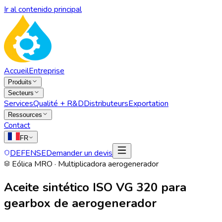
Ir al contenido principal
Accueil
Entreprise
Produits
Secteurs
Services
Qualité + R&D
Distributeurs
Exportation
Ressources
Contact
FR
DEFENSE
Demander un devis
Eólica MRO
·
Multiplicadora aerogenerador
Aceite sintético ISO VG 320 para
gearbox de aerogenerador