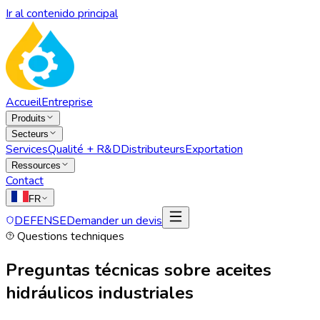
Ir al contenido principal
Accueil
Entreprise
Produits
Secteurs
Services
Qualité + R&D
Distributeurs
Exportation
Ressources
Contact
FR
DEFENSE
Demander un devis
Questions techniques
Preguntas técnicas sobre aceites
hidráulicos industriales