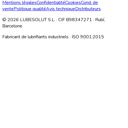
Mentions légales
Confidentialité
Cookies
Cond. de
vente
Politique qualité
Avis technique
Distributeurs
©
2026
LUBESOLUT S.L. · CIF B98347271 · Rubí,
Barcelone
Fabricant de lubrifiants industriels · ISO 9001:2015
Descargar índice técnico interno