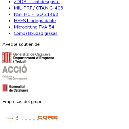
ZDDP — antidesgaste
MIL-PRF / OTAN G-403
NSF H1 + ISO 21469
HEES biodegradable
Micropitting FVA 54
Compatibilidad grasas
Avec le soutien de
Empresas del grupo