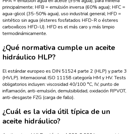
HFA = emulsión agua en aceite (95% agua), para minería
principalmente; HFB = emulsión inversa (60% agua); HFC =
agua-glicol (35-50% agua), uso industrial general; HFD =
sintético sin agua (ésteres fosfatados HFD-R o ésteres
carboxílicos HFD-U). HFD es el más caro y más limpio
termodinámicamente.
¿Qué normativa cumple un aceite
hidráulico HLP?
El estándar europeo es DIN 51524 parte 2 (HLP) y parte 3
(HVLP). Internacional ISO 11158 categoría HM y HV. Tests
obligatorios incluyen: viscosidad 40/100 °C, IV, punto de
inflamación, anti-emulsión, demulsibilidad, oxidación RPVOT,
anti-desgaste FZG (carga de fallo).
¿Cuál es la vida útil típica de un
aceite hidráulico?