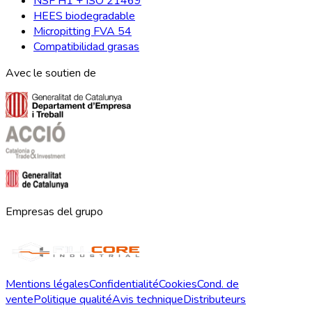
NSF H1 + ISO 21469
HEES biodegradable
Micropitting FVA 54
Compatibilidad grasas
Avec le soutien de
Empresas del grupo
Mentions légales
Confidentialité
Cookies
Cond. de
vente
Politique qualité
Avis technique
Distributeurs