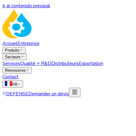
Ir al contenido principal
Accueil
Entreprise
Produits
Secteurs
Services
Qualité + R&D
Distributeurs
Exportation
Ressources
Contact
FR
DEFENSE
Demander un devis