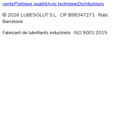
vente
Politique qualité
Avis technique
Distributeurs
©
2026
LUBESOLUT S.L. · CIF B98347271 · Rubí,
Barcelone
Fabricant de lubrifiants industriels · ISO 9001:2015
Descargar índice técnico interno