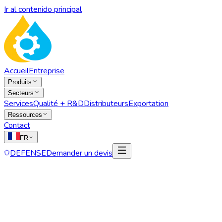
Ir al contenido principal
Accueil
Entreprise
Produits
Secteurs
Services
Qualité + R&D
Distributeurs
Exportation
Ressources
Contact
FR
DEFENSE
Demander un devis