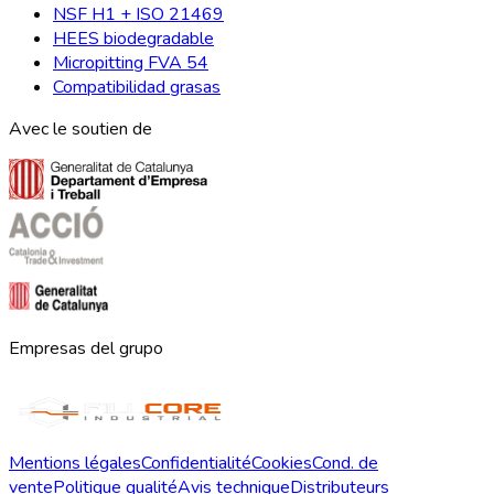
NSF H1 + ISO 21469
HEES biodegradable
Micropitting FVA 54
Compatibilidad grasas
Avec le soutien de
Empresas del grupo
Mentions légales
Confidentialité
Cookies
Cond. de
vente
Politique qualité
Avis technique
Distributeurs