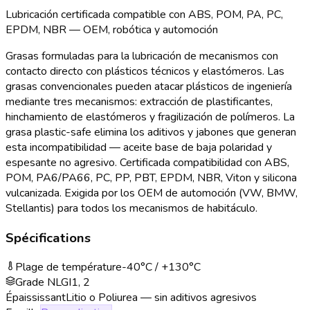
Lubricación certificada compatible con ABS, POM, PA, PC,
EPDM, NBR — OEM, robótica y automoción
Grasas formuladas para la lubricación de mecanismos con
contacto directo con plásticos técnicos y elastómeros. Las
grasas convencionales pueden atacar plásticos de ingeniería
mediante tres mecanismos: extracción de plastificantes,
hinchamiento de elastómeros y fragilización de polímeros. La
grasa plastic-safe elimina los aditivos y jabones que generan
esta incompatibilidad — aceite base de baja polaridad y
espesante no agresivo. Certificada compatibilidad con ABS,
POM, PA6/PA66, PC, PP, PBT, EPDM, NBR, Viton y silicona
vulcanizada. Exigida por los OEM de automoción (VW, BMW,
Stellantis) para todos los mecanismos de habitáculo.
Spécifications
Plage de température
-40
°C / +
130
°C
Grade NLGI
1, 2
Épaississant
Litio o Poliurea — sin aditivos agresivos