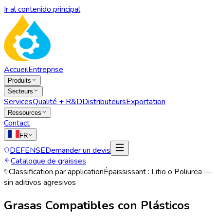
Ir al contenido principal
Accueil
Entreprise
Produits
Secteurs
Services
Qualité + R&D
Distributeurs
Exportation
Ressources
Contact
FR
DEFENSE
Demander un devis
Catalogue de graisses
Classification par application
Épaississant :
Litio o Poliurea —
sin aditivos agresivos
Grasas Compatibles con Plásticos