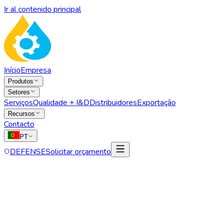
Ir al contenido principal
Início
Empresa
Produtos
Setores
Serviços
Qualidade + I&D
Distribuidores
Exportação
Recursos
Contacto
PT
DEFENSE
Solicitar orçamento