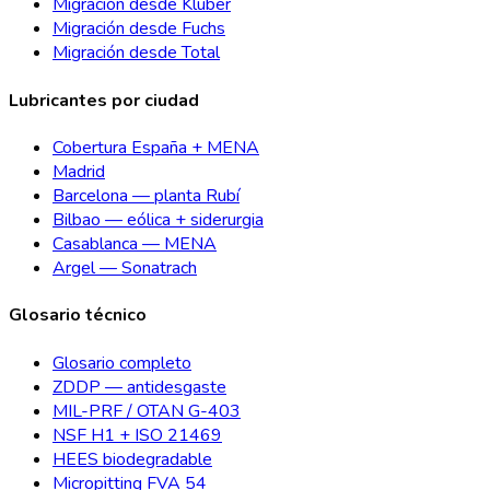
Migración desde Klüber
Migración desde Fuchs
Migración desde Total
Lubricantes por ciudad
Cobertura España + MENA
Madrid
Barcelona — planta Rubí
Bilbao — eólica + siderurgia
Casablanca — MENA
Argel — Sonatrach
Glosario técnico
Glosario completo
ZDDP — antidesgaste
MIL-PRF / OTAN G-403
NSF H1 + ISO 21469
HEES biodegradable
Micropitting FVA 54