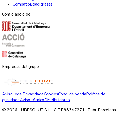
Compatibilidad grasas
Com o apoio de
Empresas del grupo
Aviso legal
Privacidade
Cookies
Cond. de venda
Política de
qualidade
Aviso técnico
Distribuidores
©
2026
LUBESOLUT S.L. · CIF B98347271 · Rubí, Barcelona