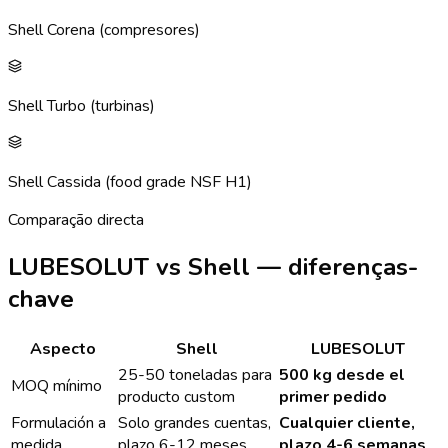
Shell Corena (compresores)
Shell Turbo (turbinas)
Shell Cassida (food grade NSF H1)
Comparação directa
LUBESOLUT vs Shell — diferenças-
chave
Aspecto
Shell
LUBESOLUT
25-50 toneladas para
500 kg desde el
MOQ mínimo
producto custom
primer pedido
Formulación a
Solo grandes cuentas,
Cualquier cliente,
medida
plazo 6-12 meses
plazo 4-6 semanas