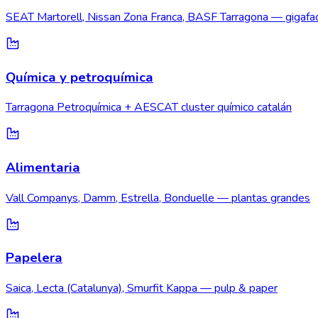
SEAT Martorell, Nissan Zona Franca, BASF Tarragona — gigafac
Química y petroquímica
Tarragona Petroquímica + AESCAT cluster químico catalán
Alimentaria
Vall Companys, Damm, Estrella, Bonduelle — plantas grandes
Papelera
Saica, Lecta (Catalunya), Smurfit Kappa — pulp & paper