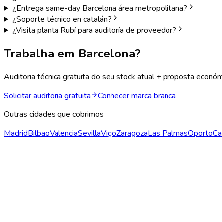
¿Entrega same-day Barcelona área metropolitana?
¿Soporte técnico en catalán?
¿Visita planta Rubí para auditoría de proveedor?
Trabalha em
Barcelona
?
Auditoria técnica gratuita do seu stock atual + proposta eco
Solicitar auditoria gratuita
Conhecer marca branca
Outras cidades que cobrimos
Madrid
Bilbao
Valencia
Sevilla
Vigo
Zaragoza
Las Palmas
Oporto
Ca