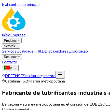
Ir al contenido principal
Início
Empresa
Produtos
Setores
Serviços
Qualidade + I&D
Distribuidores
Exportação
Recursos
Contacto
PT
DEFENSE
Solicitar orçamento
Cataluña · 5.8M área metropolitana
Fabricante de lubrificantes industriais
Barcelona y su área metropolitana es el corazón de LUBESOLUT —
técnico inmediato.