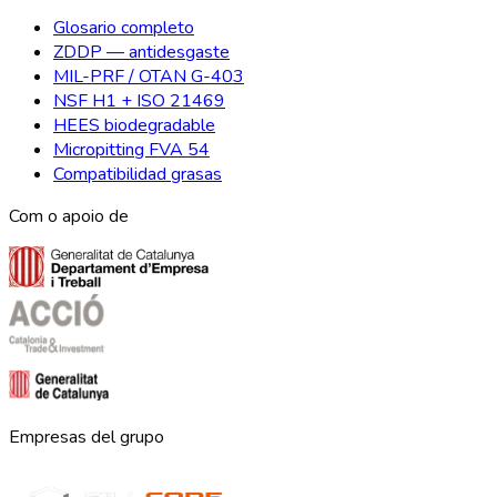
Glosario completo
ZDDP — antidesgaste
MIL-PRF / OTAN G-403
NSF H1 + ISO 21469
HEES biodegradable
Micropitting FVA 54
Compatibilidad grasas
Com o apoio de
Empresas del grupo