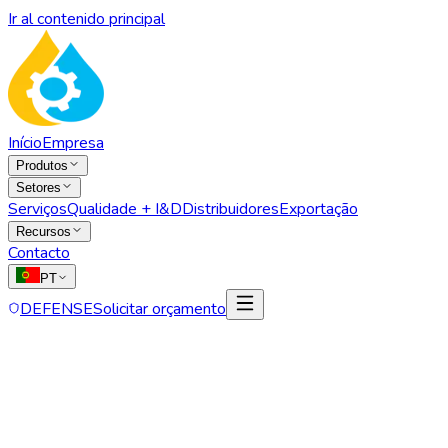
Ir al contenido principal
Início
Empresa
Produtos
Setores
Serviços
Qualidade + I&D
Distribuidores
Exportação
Recursos
Contacto
PT
DEFENSE
Solicitar orçamento