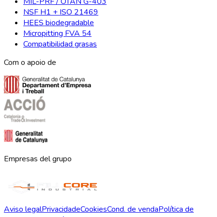
MIL-PRF / OTAN G-403
NSF H1 + ISO 21469
HEES biodegradable
Micropitting FVA 54
Compatibilidad grasas
Com o apoio de
Empresas del grupo
Aviso legal
Privacidade
Cookies
Cond. de venda
Política de