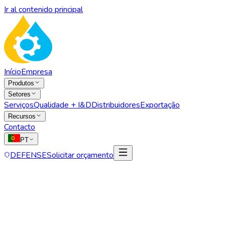
Ir al contenido principal
Início
Empresa
Produtos
Setores
Serviços
Qualidade + I&D
Distribuidores
Exportação
Recursos
Contacto
PT
DEFENSE
Solicitar orçamento