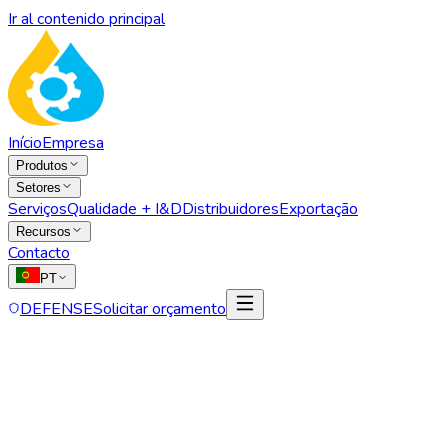
Ir al contenido principal
Início
Empresa
Produtos
Setores
Serviços
Qualidade + I&D
Distribuidores
Exportação
Recursos
Contacto
PT
DEFENSE
Solicitar orçamento