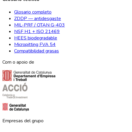
Glosario completo
ZDDP — antidesgaste
MIL-PRF / OTAN G-403
NSF H1 + ISO 21469
HEES biodegradable
Micropitting FVA 54
Compatibilidad grasas
Com o apoio de
Empresas del grupo