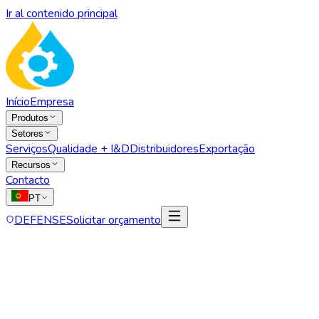
Ir al contenido principal
Início
Empresa
Produtos
Setores
Serviços
Qualidade + I&D
Distribuidores
Exportação
Recursos
Contacto
PT
DEFENSE
Solicitar orçamento