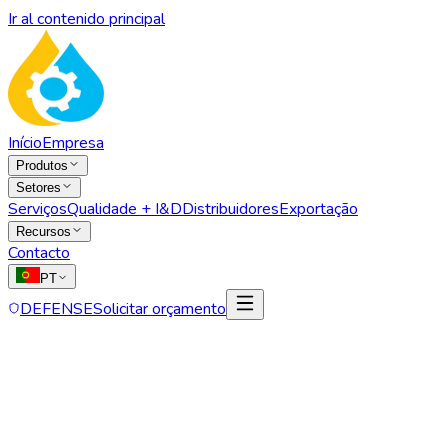
Ir al contenido principal
Início
Empresa
Produtos
Setores
Serviços
Qualidade + I&D
Distribuidores
Exportação
Recursos
Contacto
PT
DEFENSE
Solicitar orçamento