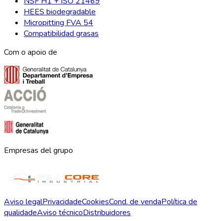
NSF H1 + ISO 21469
HEES biodegradable
Micropitting FVA 54
Compatibilidad grasas
Com o apoio de
Empresas del grupo
Aviso legal
Privacidade
Cookies
Cond. de venda
Política de
qualidade
Aviso técnico
Distribuidores