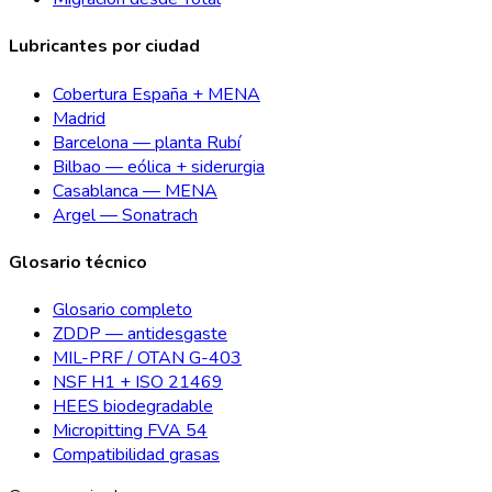
Lubricantes por ciudad
Cobertura España + MENA
Madrid
Barcelona — planta Rubí
Bilbao — eólica + siderurgia
Casablanca — MENA
Argel — Sonatrach
Glosario técnico
Glosario completo
ZDDP — antidesgaste
MIL-PRF / OTAN G-403
NSF H1 + ISO 21469
HEES biodegradable
Micropitting FVA 54
Compatibilidad grasas