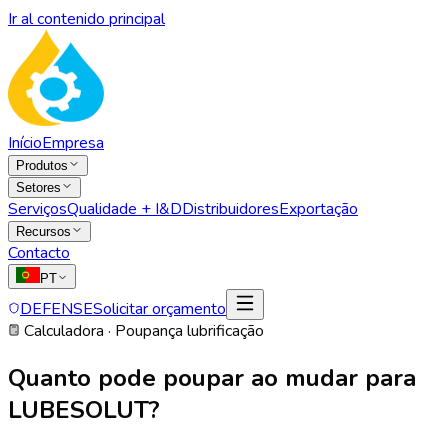
Ir al contenido principal
Início
Empresa
Produtos
Setores
Serviços
Qualidade + I&D
Distribuidores
Exportação
Recursos
Contacto
PT
DEFENSE
Solicitar orçamento
Calculadora · Poupança lubrificação
Quanto pode
poupar
ao mudar para
LUBESOLUT?