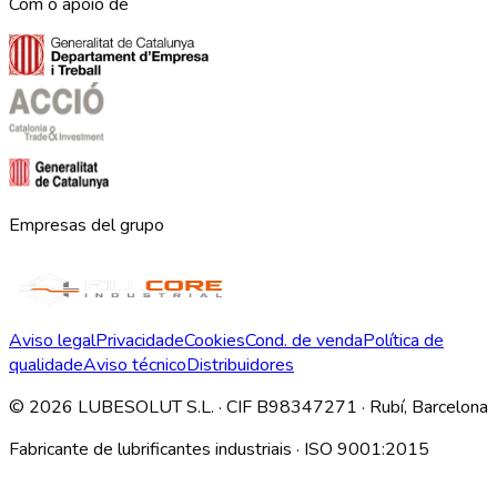
Com o apoio de
Empresas del grupo
Aviso legal
Privacidade
Cookies
Cond. de venda
Política de
qualidade
Aviso técnico
Distribuidores
©
2026
LUBESOLUT S.L. · CIF B98347271 · Rubí, Barcelona
Fabricante de lubrificantes industriais · ISO 9001:2015
Descargar índice técnico interno