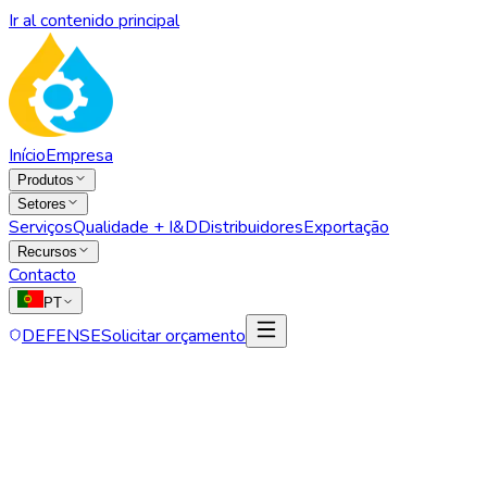
Ir al contenido principal
Início
Empresa
Produtos
Setores
Serviços
Qualidade + I&D
Distribuidores
Exportação
Recursos
Contacto
PT
DEFENSE
Solicitar orçamento