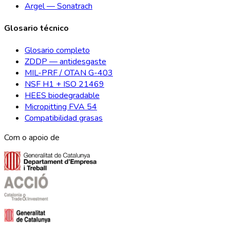
Argel — Sonatrach
Glosario técnico
Glosario completo
ZDDP — antidesgaste
MIL-PRF / OTAN G-403
NSF H1 + ISO 21469
HEES biodegradable
Micropitting FVA 54
Compatibilidad grasas
Com o apoio de