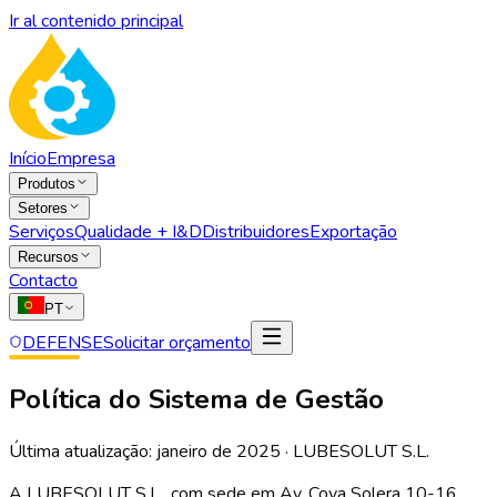
Ir al contenido principal
Início
Empresa
Produtos
Setores
Serviços
Qualidade + I&D
Distribuidores
Exportação
Recursos
Contacto
PT
DEFENSE
Solicitar orçamento
Política do Sistema de Gestão
Última atualização: janeiro de 2025 · LUBESOLUT S.L.
A LUBESOLUT S.L., com sede em Av. Cova Solera 10-16,