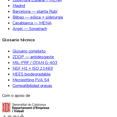
Madrid
Barcelona — planta Rubí
Bilbao — eólica + siderurgia
Casablanca — MENA
Argel — Sonatrach
Glosario técnico
Glosario completo
ZDDP — antidesgaste
MIL-PRF / OTAN G-403
NSF H1 + ISO 21469
HEES biodegradable
Micropitting FVA 54
Compatibilidad grasas
Com o apoio de