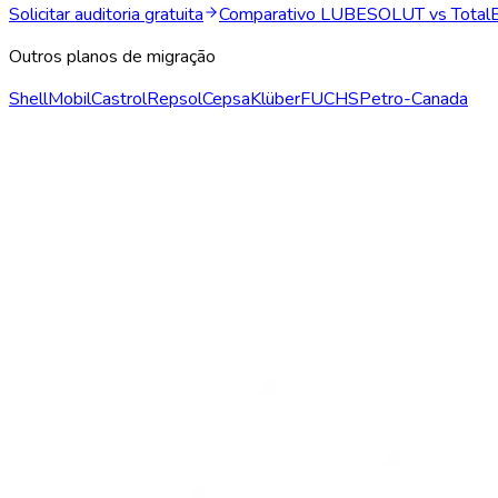
Solicitar auditoria gratuita
Comparativo LUBESOLUT vs TotalE
Outros planos de migração
Shell
Mobil
Castrol
Repsol
Cepsa
Klüber
FUCHS
Petro-Canada