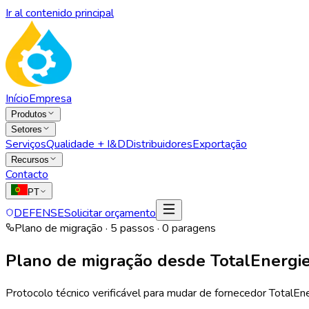
Ir al contenido principal
Início
Empresa
Produtos
Setores
Serviços
Qualidade + I&D
Distribuidores
Exportação
Recursos
Contacto
PT
DEFENSE
Solicitar orçamento
Plano de migração · 5 passos · 0 paragens
Plano de migração desde
TotalEnergi
Protocolo técnico verificável para mudar de fornecedor TotalEn